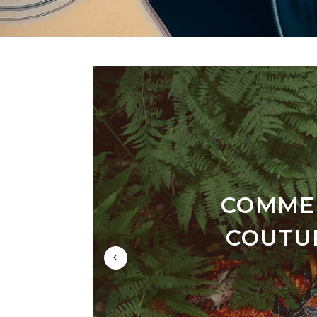
COMMEN
« RETO
MAR
COUTU
ÉVITE
D