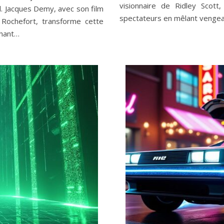
visionnaire de Ridley Scott
l. Jacques Demy, avec son film
spectateurs en mêlant venge
Rochefort, transforme cette
chant…