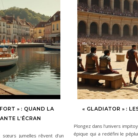
FORT » : QUAND LA
« GLADIATOR » : L
ANTE L’ÉCRAN
Plongez dans l’univers impitoy
épique qui a redéfini le pépl
 sœurs jumelles rêvent d’un