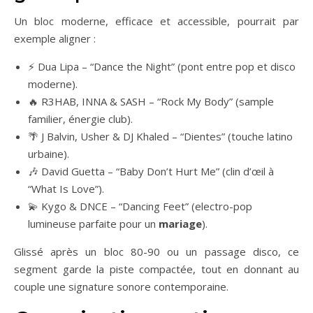
Un bloc moderne, efficace et accessible, pourrait par
exemple aligner :
⚡ Dua Lipa – “Dance the Night” (pont entre pop et disco
moderne).
🔥 R3HAB, INNA & SASH – “Rock My Body” (sample
familier, énergie club).
🌴 J Balvin, Usher & DJ Khaled – “Dientes” (touche latino
urbaine).
🎶 David Guetta – “Baby Don’t Hurt Me” (clin d’œil à
“What Is Love”).
💫 Kygo & DNCE – “Dancing Feet” (electro-pop
lumineuse parfaite pour un
mariage
).
Glissé après un bloc 80-90 ou un passage disco, ce
segment garde la piste compactée, tout en donnant au
couple une signature sonore contemporaine.