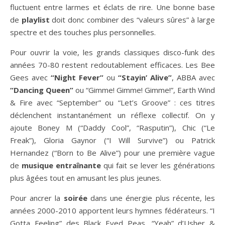
fluctuent entre larmes et éclats de rire. Une bonne base
de
playlist
doit donc combiner des “valeurs sûres” à large
spectre et des touches plus personnelles.
Pour ouvrir la voie, les grands classiques disco-funk des
années 70-80 restent redoutablement efficaces. Les Bee
Gees avec
“Night Fever”
ou
“Stayin’ Alive”
, ABBA avec
“Dancing Queen”
ou “Gimme! Gimme! Gimme!”, Earth Wind
& Fire avec “September” ou “Let’s Groove” : ces titres
déclenchent instantanément un réflexe collectif. On y
ajoute Boney M (“Daddy Cool”, “Rasputin”), Chic (“Le
Freak”), Gloria Gaynor (“I Will Survive”) ou Patrick
Hernandez (“Born to Be Alive”) pour une première vague
de
musique entraînante
qui fait se lever les générations
plus âgées tout en amusant les plus jeunes.
Pour ancrer la
soirée
dans une énergie plus récente, les
années 2000-2010 apportent leurs hymnes fédérateurs. “I
Gotta Feeling” des Black Eyed Peas, “Yeah” d’Usher &