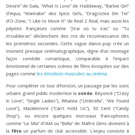
Desire” de Gala, “What Is Love” de Haddaway, “Barbie Girl”
d’Aqua, “Wannabe” des Spice Girls, “Dragostea Din Tei”
d’O-Zone, “I Like to Move It” de Reel 2 Real, mais aussi les
pépites françaises comme “J’irai où tu iras” ou “Tu
m’oublieras” déclenchent des cris de reconnaissance dès
les premières secondes. Cette vague dance-pop crée un
moment presque cinématographique, digne d’un montage
façon comédie romantique, comparable à l’impact
émotionnel de certaines scènes de films évoquées sur des
pages comme
les émotions musicales au cinéma
.
Pour compléter ce tour d’horizon, un passage par les sons
urbains grand public modernise la
soirée
. Beyoncé (“Crazy
in Love”, “Single Ladies”), Rihanna (“Umbrella”, “We Found
Love”), Macklemore (“Can’t Hold Us”), 50 Cent (“Candy
Shop”), ou encore quelques morceaux francophones
comme “Le Mia” d’IAM ou “Bella” de Maître Gims donnent à
la
fête
un parfum de club accessible. L’enjeu consiste à