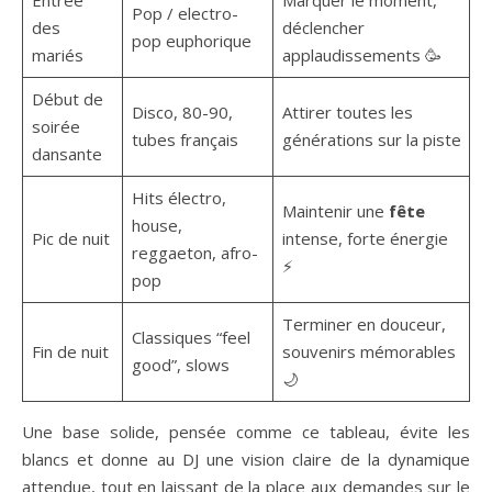
Entrée
Marquer le moment,
Pop / electro-
des
déclencher
pop euphorique
mariés
applaudissements 🥳
Début de
Disco, 80-90,
Attirer toutes les
soirée
tubes français
générations sur la piste
dansante
Hits électro,
Maintenir une
fête
house,
Pic de nuit
intense, forte énergie
reggaeton, afro-
⚡
pop
Terminer en douceur,
Classiques “feel
Fin de nuit
souvenirs mémorables
good”, slows
🌙
Une base solide, pensée comme ce tableau, évite les
blancs et donne au DJ une vision claire de la dynamique
attendue, tout en laissant de la place aux demandes sur le