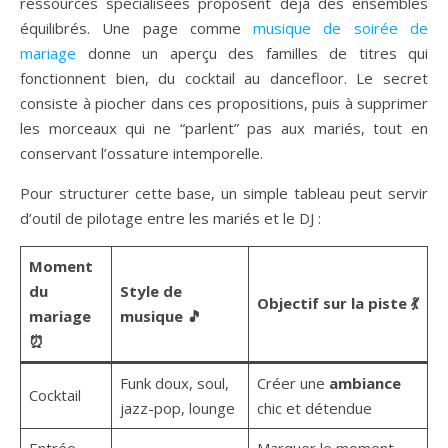
ressources spécialisées proposent déjà des ensembles
équilibrés. Une page comme
musique de soirée de
mariage
donne un aperçu des familles de titres qui
fonctionnent bien, du cocktail au dancefloor. Le secret
consiste à piocher dans ces propositions, puis à supprimer
les morceaux qui ne “parlent” pas aux mariés, tout en
conservant l’ossature intemporelle.
Pour structurer cette base, un simple tableau peut servir
d’outil de pilotage entre les mariés et le DJ :
Moment
du
Style de
Objectif sur la piste 💃
mariage
musique 🎵
⏰
Funk doux, soul,
Créer une
ambiance
Cocktail
jazz-pop, lounge
chic et détendue