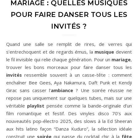
MARIAGE : QUELLES MUSIQUES
POUR FAIRE DANSER TOUS LES
INVITÉS ?
Quand une salle se remplit de rires, de verres qui
s’entrechoquent et de regards émus, la
musique
devient
le fil invisible qui relie chaque génération. Pour un
mariage
,
trouver les bons morceaux pour faire danser tous les
invités
ressemble souvent à un casse-tête : comment
enchaîner Bee Gees, Aya Nakamura, Daft Punk et Kendji
Girac sans casser l’
ambiance
? Une soirée réussie ne
repose pas uniquement sur quelques tubes, mais sur une
véritable
playlist
pensée comme la bande-originale d’un
film romantique et festif. Des vinyles disco 70’s aux
nouveautés pop-électro 2025, des slows à la Ed Sheeran
aux hits latino façon “Danza Kuduro”, la sélection idéale
construit une
soirée
qui passe du cocktail chic à la
fête