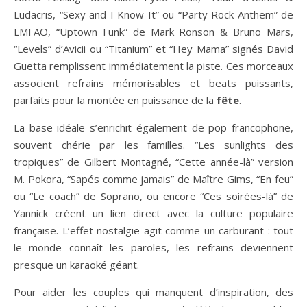
Ludacris, “Sexy and I Know It” ou “Party Rock Anthem” de
LMFAO, “Uptown Funk” de Mark Ronson & Bruno Mars,
“Levels” d’Avicii ou “Titanium” et “Hey Mama” signés David
Guetta remplissent immédiatement la piste. Ces morceaux
associent refrains mémorisables et beats puissants,
parfaits pour la montée en puissance de la
fête
.
La base idéale s’enrichit également de pop francophone,
souvent chérie par les familles. “Les sunlights des
tropiques” de Gilbert Montagné, “Cette année-là” version
M. Pokora, “Sapés comme jamais” de Maître Gims, “En feu”
ou “Le coach” de Soprano, ou encore “Ces soirées-là” de
Yannick créent un lien direct avec la culture populaire
française. L’effet nostalgie agit comme un carburant : tout
le monde connaît les paroles, les refrains deviennent
presque un karaoké géant.
Pour aider les couples qui manquent d’inspiration, des