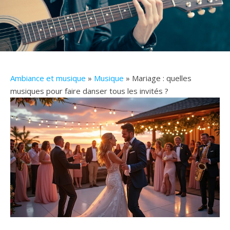
Ambiance et musique
»
Musique
» Mariage : quelles
musiques pour faire danser tous les invités ?