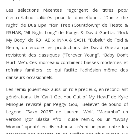
Les sélections récentes regorgent de titres pop/
électro/latino calibrés pour le dancefloor : “Dance the
Night” de Dua Lipa, “Run Free (Countdown)” de Tiësto &
R3HAB, “All Night Long” de Kungs & David Guetta, “Rock
My Body” de R3HAB x INNA & SASH, “Bubalu” de Feid &
Rema, ou encore les productions de David Guetta qui
revisitent des classiques (“Forever Young”, “Baby Don’t
Hurt Me”). Ces morceaux combinent basses modernes et
refrains familiers, ce qui facilite l’adhésion même des
danseurs occasionnels.
Les remix jouent eux aussi un rôle précieux, en réconciliant
générations. Un “Can’t Get You Out of My Head” de Kylie
Minogue revisité par Peggy Gou, “Believe” de Sound of
Legend, “Saxo 2025” de Laurent Wolf, “Macumba” en
version Igor Blaska Afro House remix, ou un “Gypsy
Woman” updaté en disco-house créent un pont entre les