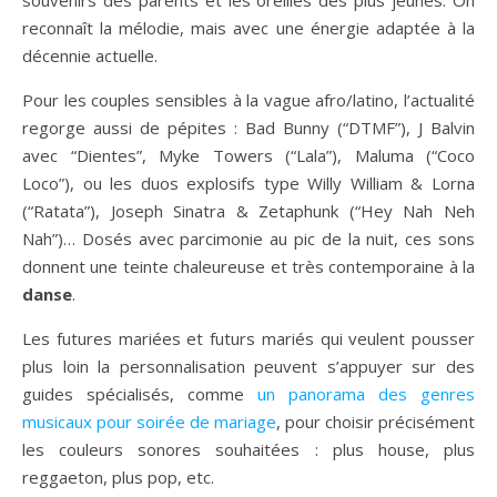
souvenirs des parents et les oreilles des plus jeunes. On
reconnaît la mélodie, mais avec une énergie adaptée à la
décennie actuelle.
Pour les couples sensibles à la vague afro/latino, l’actualité
regorge aussi de pépites : Bad Bunny (“DTMF”), J Balvin
avec “Dientes”, Myke Towers (“Lala”), Maluma (“Coco
Loco”), ou les duos explosifs type Willy William & Lorna
(“Ratata”), Joseph Sinatra & Zetaphunk (“Hey Nah Neh
Nah”)… Dosés avec parcimonie au pic de la nuit, ces sons
donnent une teinte chaleureuse et très contemporaine à la
danse
.
Les futures mariées et futurs mariés qui veulent pousser
plus loin la personnalisation peuvent s’appuyer sur des
guides spécialisés, comme
un panorama des genres
musicaux pour soirée de mariage
, pour choisir précisément
les couleurs sonores souhaitées : plus house, plus
reggaeton, plus pop, etc.